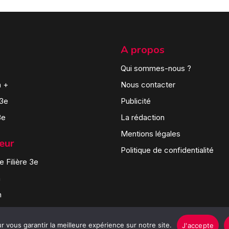
A propos
Qui sommes-nous ?
n +
Nous contacter
 3e
Publicité
3e
La rédaction
Mentions légales
teur
Politique de confidentialité
 Filière 3e
n
n
 vous garantir la meilleure expérience sur notre site.
J'accepte