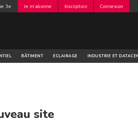
ie 3e
Je m’abonne
Inscription
Connexion
NTIEL
BÂTIMENT
ECLAIRAGE
INDUSTRIE ET DATACE
uveau site