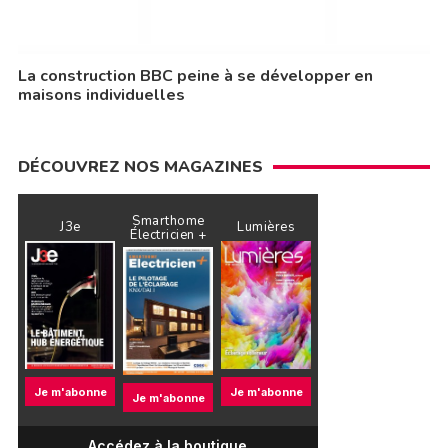
La construction BBC peine à se développer en
maisons individuelles
DÉCOUVREZ NOS MAGAZINES
Smarthome
J3e
Lumières
Électricien +
Je m'abonne
Je m'abonne
Je m'abonne
Accédez à la boutique