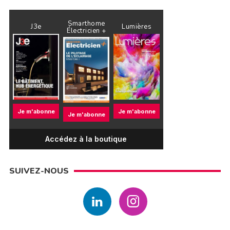
Smarthome
J3e
Lumières
Électricien +
Je m'abonne
Je m'abonne
Je m'abonne
Accédez à la boutique
SUIVEZ-NOUS