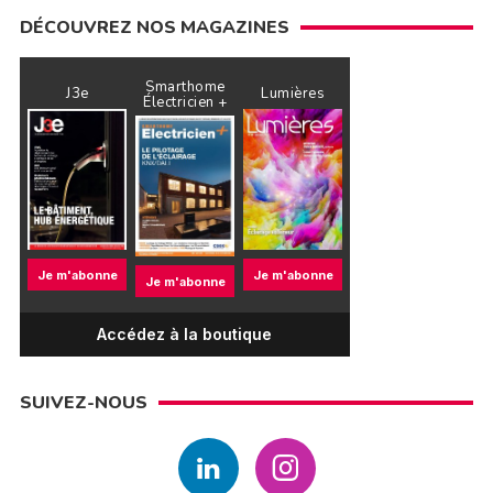
DÉCOUVREZ NOS MAGAZINES
Smarthome
J3e
Lumières
Électricien +
Je m'abonne
Je m'abonne
Je m'abonne
Accédez à la boutique
SUIVEZ-NOUS