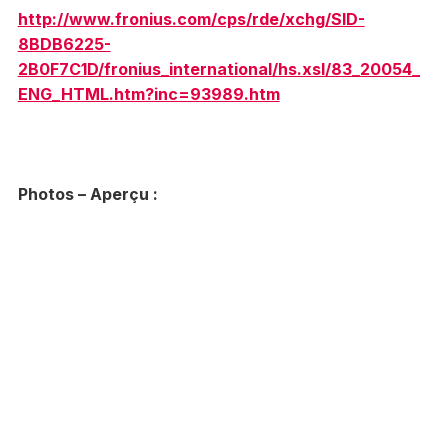
http://www.fronius.com/cps/rde/xchg/SID-
8BDB6225-
2B0F7C1D/fronius_international/hs.xsl/83_20054_
ENG_HTML.htm?inc=93989.htm
Photos – Aperçu :