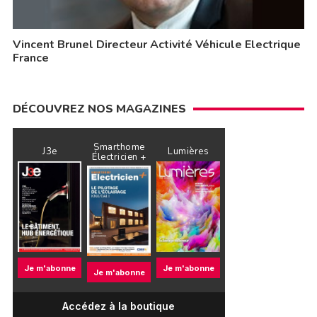
Vincent Brunel Directeur Activité Véhicule Electrique
France
DÉCOUVREZ NOS MAGAZINES
Smarthome
J3e
Lumières
Électricien +
Je m'abonne
Je m'abonne
Je m'abonne
Accédez à la boutique