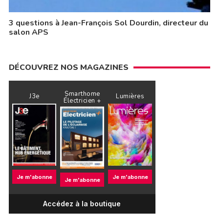
3 questions à Jean-François Sol Dourdin, directeur du
salon APS
DÉCOUVREZ NOS MAGAZINES
Smarthome
J3e
Lumières
Électricien +
Je m'abonne
Je m'abonne
Je m'abonne
Accédez à la boutique