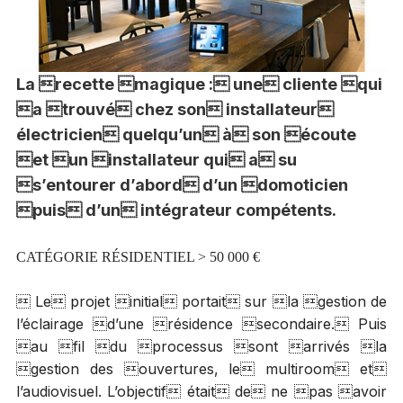
La recette magique : une cliente qui
a trouvé chez son installateur
électricien quelqu’un à son écoute
et un installateur qui a su
s’entourer d’abord d’un domoticien
puis d’un intégrateur compétents.
CAT
ÉGO
RIE R
É
SIDENTIEL > 50 000
€
 Le projet initial portait sur la gestion de
l’éclairage d’une résidence secondaire. Puis
au fil du processus sont arrivés la
gestion des ouvertures, le multiroom et
l’audiovisuel. L’objectif était de ne pas avoir