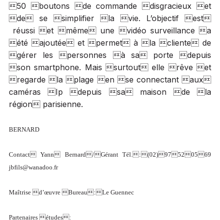
50 boutons de commande disgracieux et
de se simplifier la vie. L’objectif est
réussi et même une vidéo surveillance a
été ajoutée et permet à la cliente de
gérer les personnes à sa porte depuis
son smartphone. Mais surtout elle rêve et
regarde la plage en se connectant aux
caméras Ip depuis sa maison de la
région parisienne.
BERNARD
Contact Yann Bernard/Gérant Tél.:(02)97520569
jbfils@wanadoo.fr
Maîtrise d’œuvre Bureau:Le Guennec
Partenaires études: