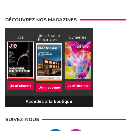
DÉCOUVREZ NOS MAGAZINES
Smarthome
J3e
Lumières
Électricien +
Je m'abonne
Je m'abonne
Je m'abonne
Accédez à la boutique
SUIVEZ-NOUS