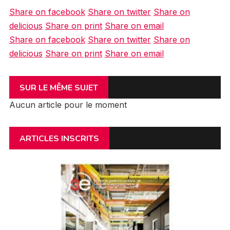
Share on facebook
Share on twitter
Share on
delicious
Share on print
Share on email
Share on facebook
Share on twitter
Share on
delicious
Share on print
Share on email
SUR LE MÊME SUJET
Aucun article pour le moment
ARTICLES INSCRITS