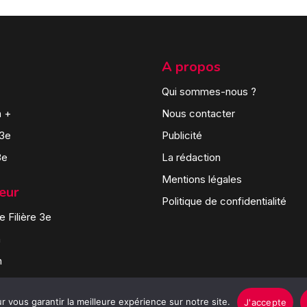
A propos
Qui sommes-nous ?
n +
Nous contacter
 3e
Publicité
3e
La rédaction
Mentions légales
teur
Politique de confidentialité
 Filière 3e
n
n
 vous garantir la meilleure expérience sur notre site.
J'accepte