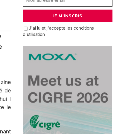
J'ai lu et j'accepte les conditions
d'utilisation
®
e
azine
mé de
ui il
te le
enant