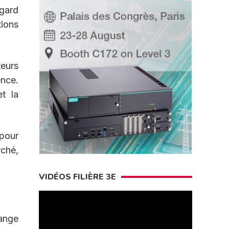
egard
tions
teurs
ence.
t la
 pour
ché,
VIDÉOS FILIÈRE 3E
hange