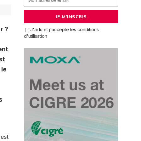
r ?
J'ai lu et j'accepte les conditions
d'utilisation
ent
st
 le
s
 est