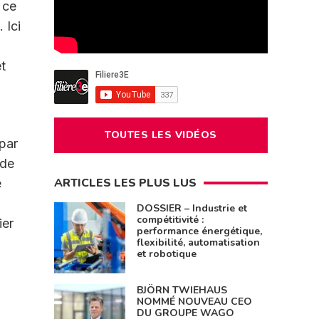
 ce
 Ici
t
TOUTES LES VIDÉOS
par
 de
ARTICLES LES PLUS LUS
e
DOSSIER – Industrie et
compétitivité :
ier
performance énergétique,
flexibilité, automatisation
et robotique
BJÖRN TWIEHAUS
NOMMÉ NOUVEAU CEO
DU GROUPE WAGO