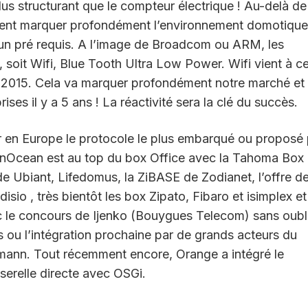
us structurant que le compteur électrique ! Au-delà de
ement marquer profondément l’environnement domotique.
t un pré requis. A l’image de Broadcom ou ARM, les
 soit Wifi, Blue Tooth Ultra Low Power. Wifi vient à ce
2015. Cela va marquer profondément notre marché et
es il y a 5 ans ! La réactivité sera la clé du succès.
r en Europe le protocole le plus embarqué ou proposé 
 EnOcean est au top du box Office avec la Tahoma Box
 Ubiant, Lifedomus, la ZiBASE de Zodianet, l’offre d
io , très bientôt les box Zipato, Fibaro et isimplex et
c le concours de Ijenko (Bouygues Telecom) sans oubl
is ou l’intégration prochaine par de grands acteurs du
nn. Tout récemment encore, Orange a intégré le
erelle directe avec OSGi.