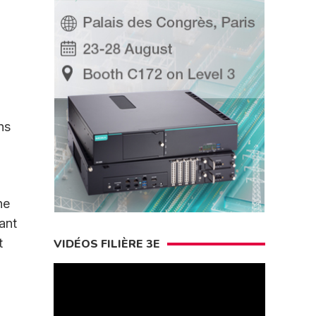
ns
ne
ant
t
VIDÉOS FILIÈRE 3E