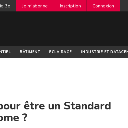
ie 3e
Je m’abonne
Inscription
Connexion
NTIEL
BÂTIMENT
ECLAIRAGE
INDUSTRIE ET DATACE
our être un Standard
ome ?