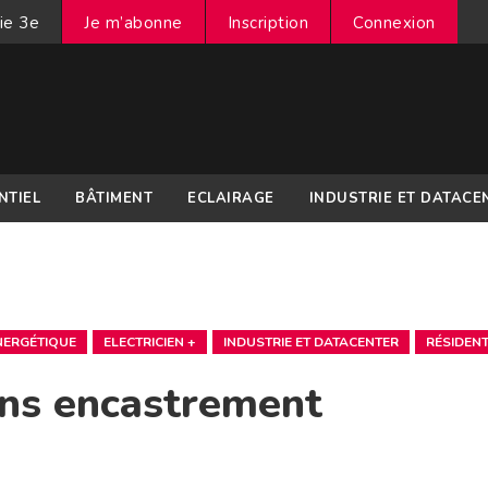
ie 3e
Je m’abonne
Inscription
Connexion
NTIEL
BÂTIMENT
ECLAIRAGE
INDUSTRIE ET DATACE
ÉNERGÉTIQUE
ELECTRICIEN +
INDUSTRIE ET DATACENTER
RÉSIDENT
ans encastrement