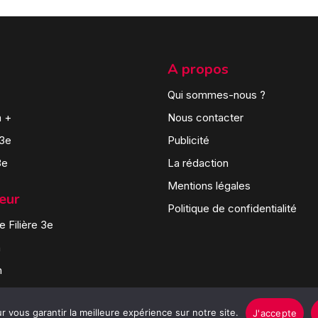
A propos
Qui sommes-nous ?
n +
Nous contacter
 3e
Publicité
3e
La rédaction
Mentions légales
teur
Politique de confidentialité
 Filière 3e
n
n
 vous garantir la meilleure expérience sur notre site.
J'accepte