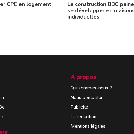
ier CPE en logement
La construction BBC peine
se développer en maison
individuelles
A propos
Qui sommes-nous ?
n +
Nous contacter
 3e
Publicité
3e
La rédaction
Mentions légales
teur