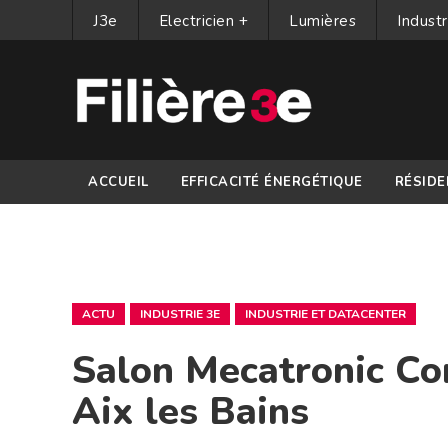
J3e
Electricien +
Lumières
Industr
ACCUEIL
EFFICACITÉ ÉNERGÉTIQUE
RÉSIDE
PARTENAIRES
ACTU
INDUSTRIE 3E
INDUSTRIE ET DATACENTER
Salon Mecatronic C
Aix les Bains