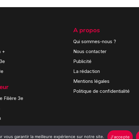
A propos
Qui sommes-nous ?
n +
Nous contacter
 3e
Publicité
3e
La rédaction
Mentions légales
teur
Politique de confidentialité
 Filière 3e
n
n
 vous garantir la meilleure expérience sur notre site.
J'accepte