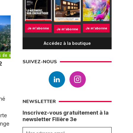
Je m'abonne
Je m'abonne
Je m'abonne
Accédez à la boutique
SUIVEZ-NOUS
2
ché
NEWSLETTER
Inscrivez-vous gratuitement à la
rte
newsletter Filière 3e
ange