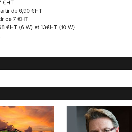
 7 €HT
partir de 6,90 €HT
tir de 7 €HT
7,98 €HT (6 W) et 13€HT (10 W)
: