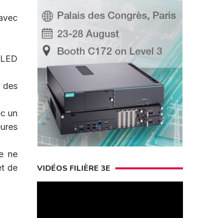
 avec
 LED
t des
ec un
ures
le ne
et de
VIDÉOS FILIÈRE 3E