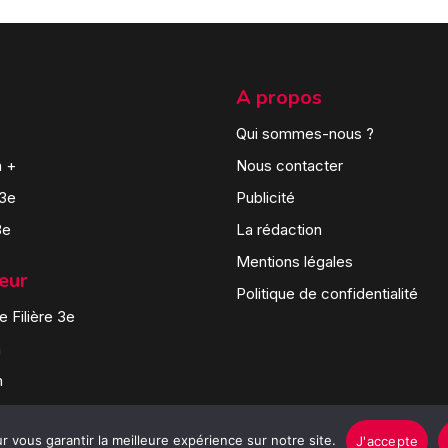
A propos
Qui sommes-nous ?
n +
Nous contacter
 3e
Publicité
3e
La rédaction
Mentions légales
teur
Politique de confidentialité
 Filière 3e
n
n
 vous garantir la meilleure expérience sur notre site.
J'accepte