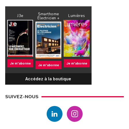
Smarthome
J3e
Lumières
Électricien +
Je m'abonne
Je m'abonne
Je m'abonne
Accédez à la boutique
SUIVEZ-NOUS