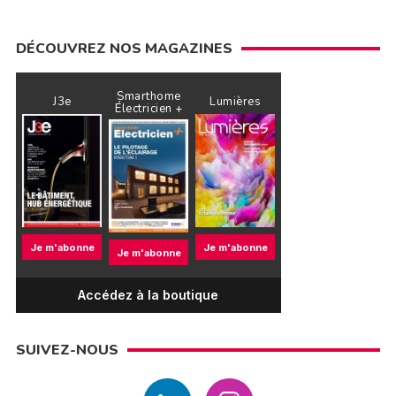
DÉCOUVREZ NOS MAGAZINES
Smarthome
J3e
Lumières
Électricien +
Je m'abonne
Je m'abonne
Je m'abonne
Accédez à la boutique
SUIVEZ-NOUS