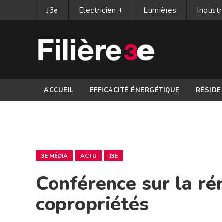
J3e
Electricien +
Lumières
Industr
ACCUEIL
EFFICACITÉ ÉNERGÉTIQUE
RÉSIDE
PARTENAIRES
3E MÉDIA
ACTU
J3E
Conférence sur la ré
copropriétés