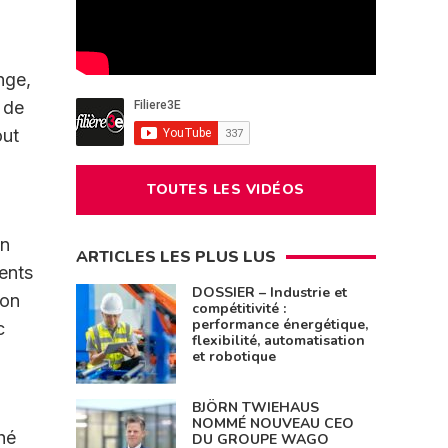
nge,
 de
out
TOUTES LES VIDÉOS
on
ARTICLES LES PLUS LUS
ents
DOSSIER – Industrie et
ion
compétitivité :
performance énergétique,
c
flexibilité, automatisation
et robotique
BJÖRN TWIEHAUS
NOMMÉ NOUVEAU CEO
hé
DU GROUPE WAGO