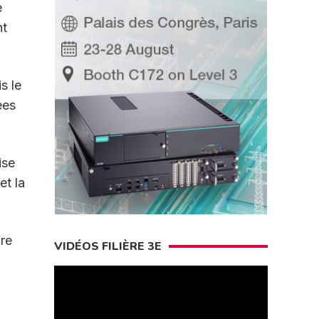
e
nt
s le
ées
ise
et la
bre
VIDÉOS FILIÈRE 3E