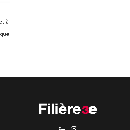
et à
ique