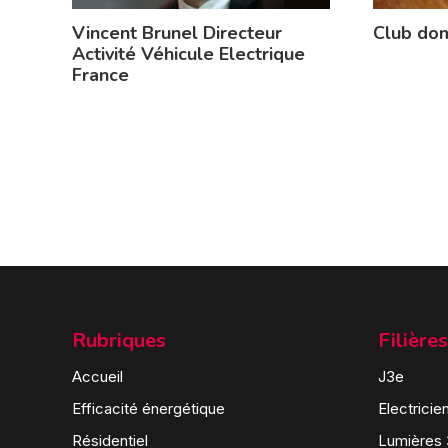
Vincent Brunel Directeur
Club dom
Activité Véhicule Electrique
France
Rubriques
Filières
Accueil
J3e
Efficacité énergétique
Electricie
Résidentiel
Lumières