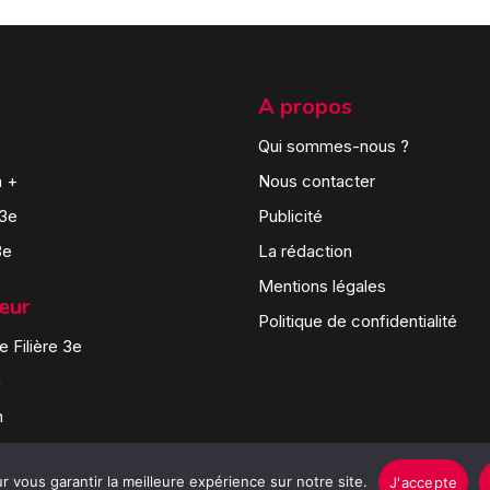
A propos
Qui sommes-nous ?
n +
Nous contacter
 3e
Publicité
3e
La rédaction
Mentions légales
teur
Politique de confidentialité
 Filière 3e
n
n
 vous garantir la meilleure expérience sur notre site.
J'accepte