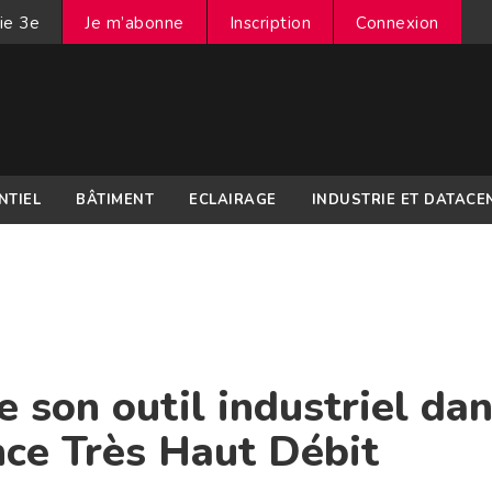
ie 3e
Je m’abonne
Inscription
Connexion
NTIEL
BÂTIMENT
ECLAIRAGE
INDUSTRIE ET DATACE
 son outil industriel da
nce Très Haut Débit