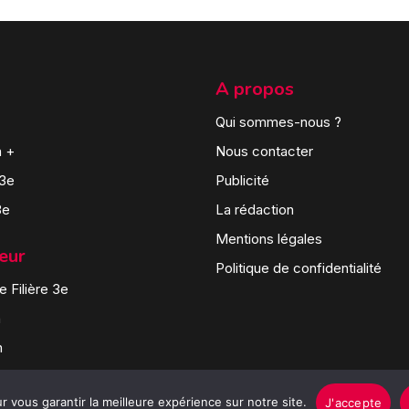
A propos
Qui sommes-nous ?
n +
Nous contacter
 3e
Publicité
3e
La rédaction
Mentions légales
teur
Politique de confidentialité
 Filière 3e
n
n
 vous garantir la meilleure expérience sur notre site.
J'accepte