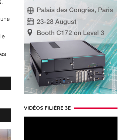
).
 une
le
les
VIDÉOS FILIÈRE 3E