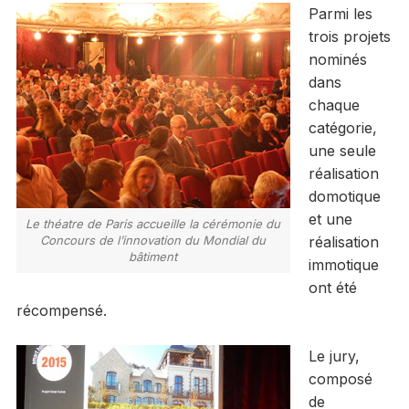
Parmi les
trois projets
nominés
dans
chaque
catégorie,
une seule
réalisation
domotique
et une
Le théatre de Paris accueille la cérémonie du
Concours de l’innovation du Mondial du
réalisation
bâtiment
immotique
ont été
récompensé.
Le jury,
composé
de