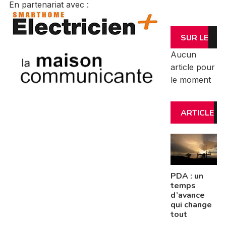
En partenariat avec :
SUR LE
Aucun
MÊME
article pour
le moment
SUJET
ARTICLE
S
INSCRIT
PDA : un
S
temps
d’avance
qui change
tout