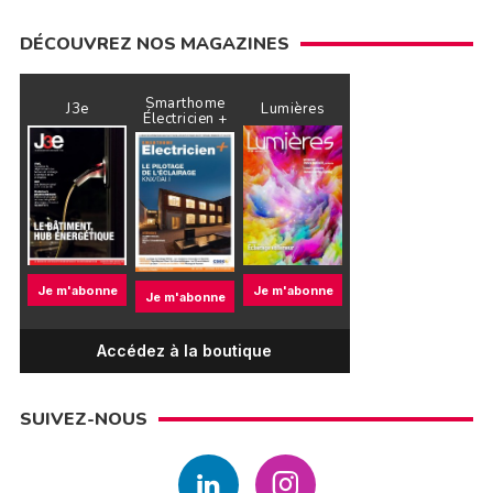
DÉCOUVREZ NOS MAGAZINES
Smarthome
J3e
Lumières
Électricien +
Je m'abonne
Je m'abonne
Je m'abonne
Accédez à la boutique
SUIVEZ-NOUS