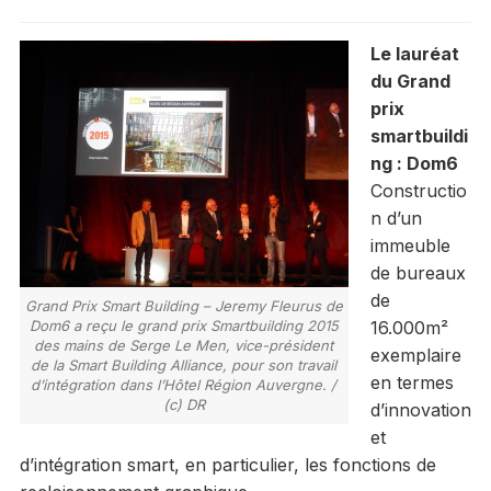
Le lauréat
du Grand
prix
smartbuildi
ng : Dom6
Constructio
n d’un
immeuble
de bureaux
de
Grand Prix Smart Building – Jeremy Fleurus de
Dom6 a reçu le grand prix Smartbuilding 2015
16.000m²
des mains de Serge Le Men, vice-président
exemplaire
de la Smart Building Alliance, pour son travail
en termes
d’intégration dans l’Hôtel Région Auvergne. /
(c) DR
d’innovation
et
d’intégration smart, en particulier, les fonctions de