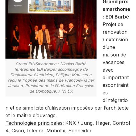
Grand prix
smarthome
: EDI Barbé
Projet de
rénovation
/ extension
d’une
maison de
vacances
Grand PrixSmarthome : Nicolas Barbé
(entreprise EDI Barbé) accompagné de
avec
l’installateur électricien, Philippe Mousset a
d’important
reçu le trophée des mains de François-Xavier
escontraint
Jeuland, Président de la Fédération Française
de Domotique. / (c) DR
es
d’intégratio
n et de simplicité d’utilisation imposées par l’architecte
et le maître d’ouvrage.
Technologies principales
: KNX / Jung, Hager, Control
4, Cisco, Integra, Mobotix, Schneider