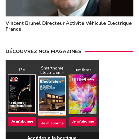
Vincent Brunel Directeur Activité Véhicule Electrique
France
DÉCOUVREZ NOS MAGAZINES
Smarthome
J3e
Lumières
Électricien +
Je m'abonne
Je m'abonne
Je m'abonne
Accédez à la boutique