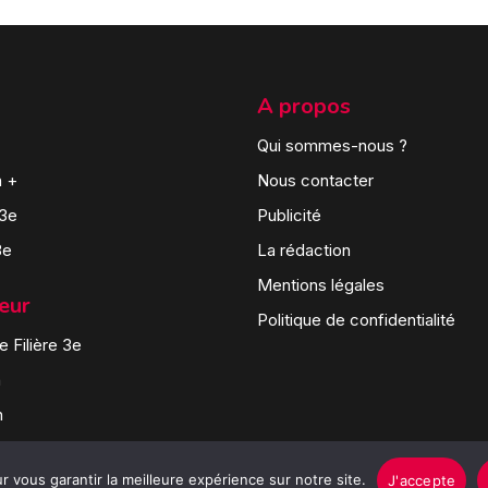
A propos
Qui sommes-nous ?
n +
Nous contacter
 3e
Publicité
3e
La rédaction
Mentions légales
teur
Politique de confidentialité
 Filière 3e
n
n
 vous garantir la meilleure expérience sur notre site.
J'accepte