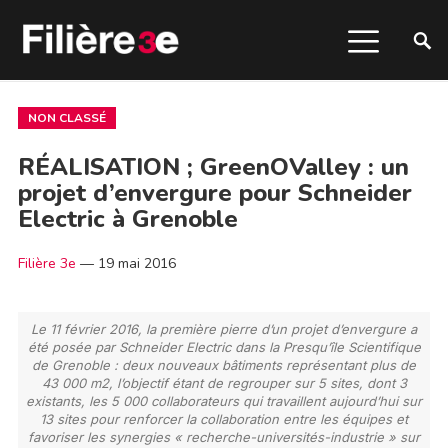
NON CLASSÉ
RÉALISATION ; GreenOValley : un
projet d’envergure pour Schneider
Electric à Grenoble
Filière 3e
—
19 mai 2016
Le 11 février 2016, la première pierre d’un projet d’envergure a
été posée par Schneider Electric dans la Presqu’île Scientifique
de Grenoble : deux nouveaux bâtiments représentant plus de
43 000 m2, l’objectif étant de regrouper sur 5 sites, dont 3
existants, les 5 000 collaborateurs qui travaillent aujourd’hui sur
13 sites pour renforcer la collaboration entre les équipes et
favoriser les synergies « recherche-universités-industrie » sur