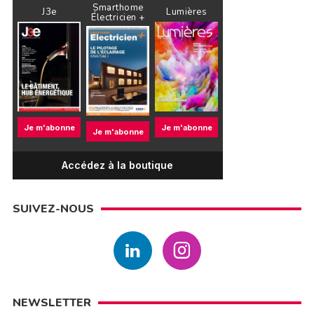
Smarthome
J3e
Lumières
Électricien +
Je m'abonne
Je m'abonne
Je m'abonne
Accédez à la boutique
SUIVEZ-NOUS
NEWSLETTER