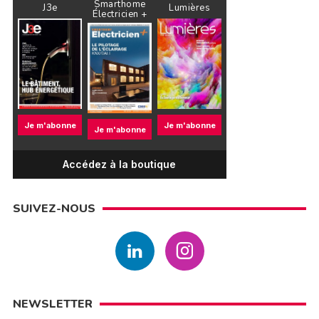
Smarthome
J3e
Lumières
Électricien +
Je m'abonne
Je m'abonne
Je m'abonne
Accédez à la boutique
SUIVEZ-NOUS
NEWSLETTER