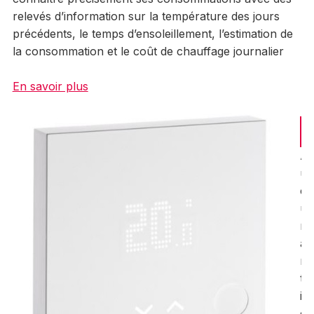
relevés d’information sur la température des jours
précédents, le temps d’ensoleillement, l’estimation de
la consommation et le coût de chauffage journalier
En savoir plus
A
U
u
c
R
u
n
L
a
E
r
t
M
i
c