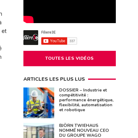
n
à
 et
é
n
TOUTES LES VIDÉOS
ARTICLES LES PLUS LUS
DOSSIER – Industrie et
compétitivité :
performance énergétique,
flexibilité, automatisation
et robotique
BJÖRN TWIEHAUS
NOMMÉ NOUVEAU CEO
DU GROUPE WAGO