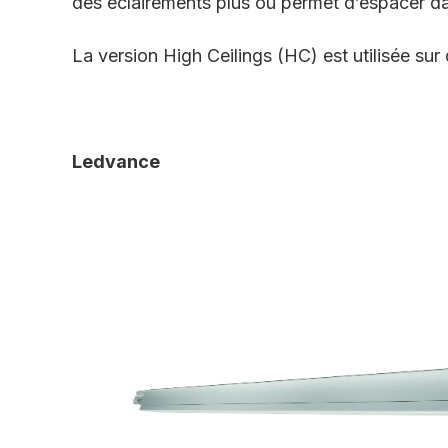
des éclairements plus ou permet d’espacer da
La version High Ceilings (HC) est utilisée su
Ledvance