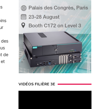
ns
oins
ur
 des
lus
t de
 et
,
VIDÉOS FILIÈRE 3E