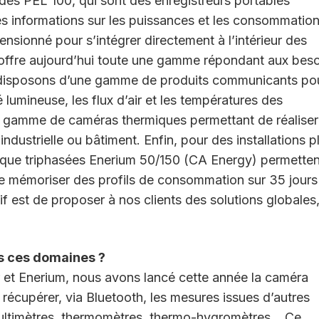
s PEL 100, qui sont des enregistreurs portables
s informations sur les puissances et les consommatio
sionné pour s’intégrer directement à l’intérieur des
t offre aujourd’hui toute une gamme répondant aux bes
us disposons d’une gamme de produits communicants po
é lumineuse, les flux d’air et les températures des
 gamme de caméras thermiques permettant de réaliser
ndustrielle ou bâtiment. Enfin, pour des installations p
rique triphasées Enerium 50/150 (CA Energy) permetten
e mémoriser des profils de consommation sur 35 jours
tif est de proposer à nos clients des solutions globales
s ces domaines ?
et Enerium, nous avons lancé cette année la caméra
écupérer, via Bluetooth, les mesures issues d’autres
multimètres, thermomètres, thermo-hygromètres… Ce