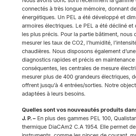
Nous avons donc sorti récemment la gamme de
connectés à très longue mémoire, donnant de
énergétiques. Un PEL a été développé et dimen
armoires électriques. Le PEL a été décliné e
les plus précis. Pour la partie bâtiment, no
mesurer les taux de CO2, l’humidité, l’intensit
chaudières. Nous disposons également d’une
diagnostics rapides et précis en maintenance i
conséquentes, les centrales de mesure élect
mesurer plus de 400 grandeurs électriques, d
offrent jusqu’à 4 entrées/sorties. Notre objec
adaptées à leurs besoins.
Quelles sont vos nouveautés produits dan
J. P. –
En plus des gammes PEL 100, Qualistar 
thermique DiaCAm2 C.A 1954. Elle permet de r
instruments, comme les pinces de courant, 