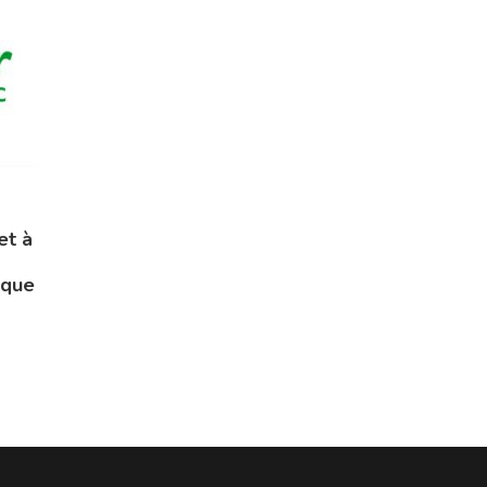
et à
ique