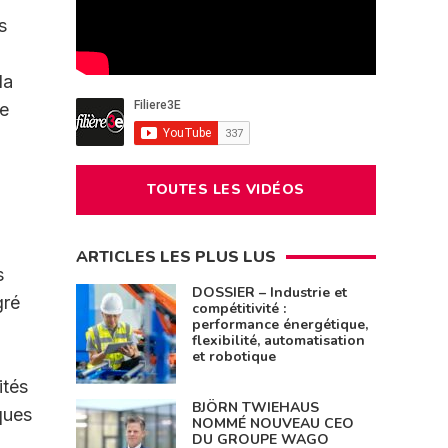
s
la
me
TOUTES LES VIDÉOS
ARTICLES LES PLUS LUS
s
DOSSIER – Industrie et
gré
compétitivité :
performance énergétique,
flexibilité, automatisation
et robotique
ités
BJÖRN TWIEHAUS
ques
NOMMÉ NOUVEAU CEO
DU GROUPE WAGO