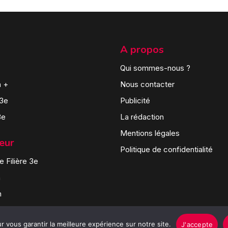
A propos
Qui sommes-nous ?
n +
Nous contacter
 3e
Publicité
3e
La rédaction
Mentions légales
teur
Politique de confidentialité
 Filière 3e
n
n
 vous garantir la meilleure expérience sur notre site.
J'accepte