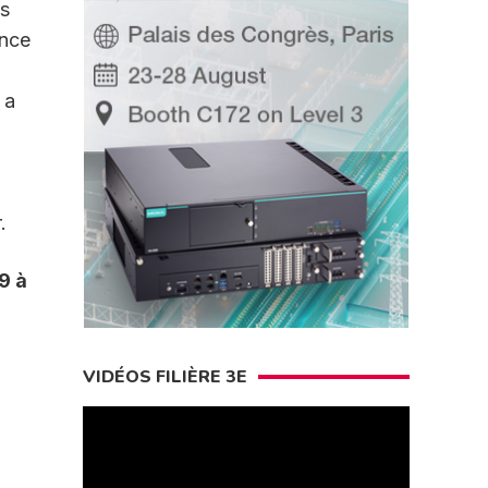
es
ance
 a
.
9 à
VIDÉOS FILIÈRE 3E