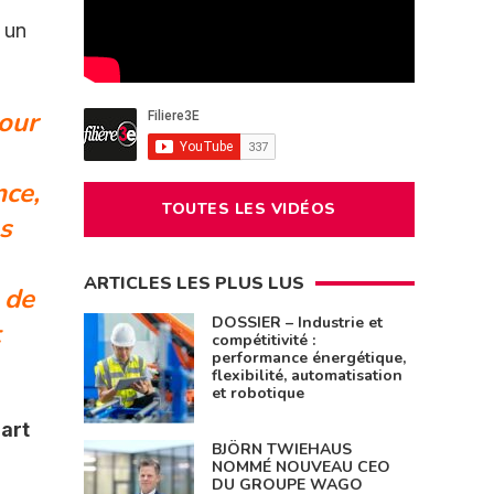
r un
our
nce,
TOUTES LES VIDÉOS
s
ARTICLES LES PLUS LUS
 de
DOSSIER – Industrie et
compétitivité :
performance énergétique,
flexibilité, automatisation
et robotique
mart
BJÖRN TWIEHAUS
NOMMÉ NOUVEAU CEO
DU GROUPE WAGO