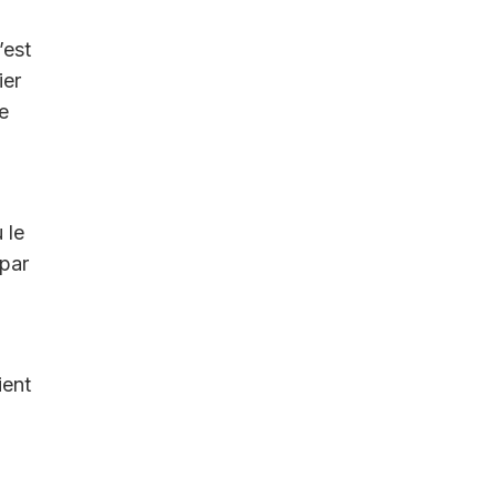
’est
ier
e
 le
 par
ient