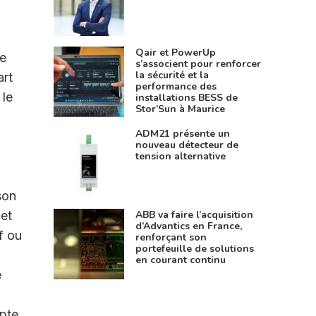
Qair et PowerUp
de
s’associent pour renforcer
la sécurité et la
art
performance des
 le
installations BESS de
Stor’Sun à Maurice
ADM21 présente un
nouveau détecteur de
tension alternative
son
 et
ABB va faire l’acquisition
d’Advantics en France,
f ou
renforçant son
portefeuille de solutions
en courant continu
e
mpte