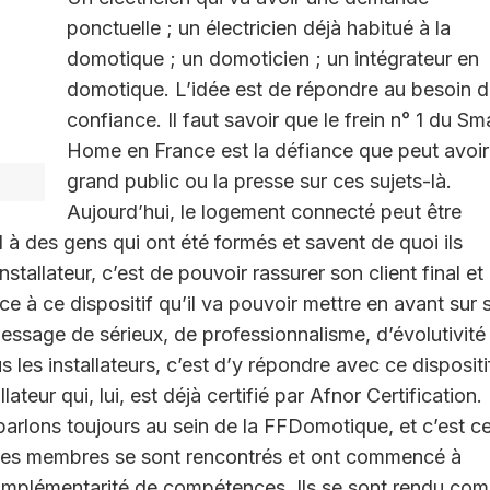
ponctuelle ; un électricien déjà habitué à la
domotique ; un domoticien ; un intégrateur en
domotique. L’idée est de répondre au besoin 
confiance. Il faut savoir que le frein n° 1 du Sm
Home en France est la défiance que peut avoir
grand public ou la presse sur ces sujets-là.
Aujourd’hui, le logement connecté peut être
l à des gens qui ont été formés et savent de quoi ils
stallateur, c’est de pouvoir rassurer son client final et
 à ce dispositif qu’il va pouvoir mettre en avant sur 
message de sérieux, de professionnalisme, d’évolutivité
 les installateurs, c’est d’y répondre avec ce dispositi
ateur qui, lui, est déjà certifié par Afnor Certification.
 parlons toujours au sein de la FFDomotique, et c’est c
r les membres se sont rencontrés et ont commencé à
 complémentarité de compétences. Ils se sont rendu co