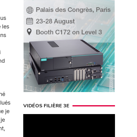
ous
 les
ans
i
nd
iné
lués
VIDÉOS FILIÈRE 3E
e je
 je
t,