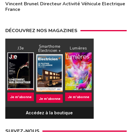
Vincent Brunel Directeur Activité Véhicule Electrique
France
DÉCOUVREZ NOS MAGAZINES
Smarthome
J3e
Lumières
Électricien +
Je m'abonne
Je m'abonne
Je m'abonne
Accédez à la boutique
SUIVEZ-NOUS