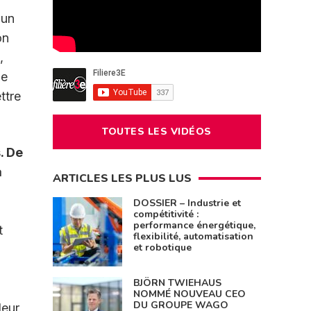
 un
on
,
le
ttre
TOUTES LES VIDÉOS
. De
à
ARTICLES LES PLUS LUS
DOSSIER – Industrie et
compétitivité :
performance énergétique,
t
flexibilité, automatisation
et robotique
BJÖRN TWIEHAUS
NOMMÉ NOUVEAU CEO
DU GROUPE WAGO
leur