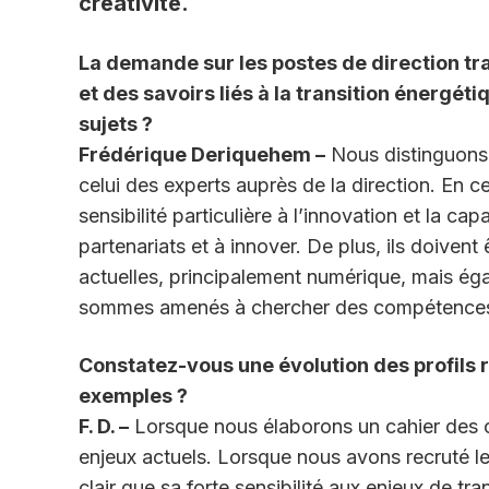
créativité.
La demande sur les postes de direction tr
et des savoirs liés à la transition énergét
sujets ?
Frédérique Deriquehem –
Nous distinguons 
celui des experts auprès de la direction. En c
sensibilité particulière à l’innovation et la c
partenariats et à innover. De plus, ils doiven
actuelles, principalement numérique, mais ég
sommes amenés à chercher des compétences 
Constatez-vous une évolution des profils
exemples ?
F. D. –
Lorsque nous élaborons un cahier des ch
enjeux actuels. Lorsque nous avons recruté le
clair que sa forte sensibilité aux enjeux de t