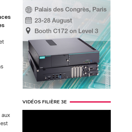
nces
es
et
ns
VIDÉOS FILIÈRE 3E
é aux
 est