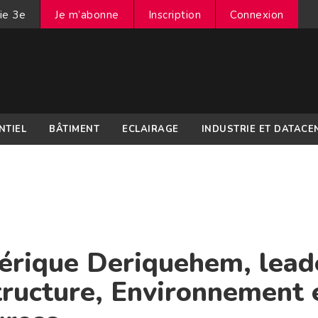
ie 3e
Je m’abonne
Inscription
Connexion
NTIEL
BÂTIMENT
ECLAIRAGE
INDUSTRIE ET DATACE
érique Deriquehem, lead
structure, Environnement 