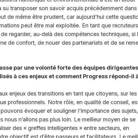
il a su transposer son savoir acquis précédemment dans
out de même être prudent, car aujourd’hui cette questi
rmations peut être mal exploitée. En tant que recruteurs
 de regarder, au-delà des compétences techniques, si 
one de confort, de nouer des partenariats et de se reme
asse par une volonté forte des équipes dirigeantes
ilisés à ces enjeux et comment Progress répond-il 
x enjeux des transitions en tant que citoyens, sur les
e professionnels. Notre rôle, en qualité de conseil, es
us pouvons évoquer et souligner l’importance des sujets,
s nous n’allons pas plus loin. Le meilleur moyen de se
liser des « greffes intelligentes » entre secteurs, en
tre objectif est d’être passeurs et facilitateurs. Le meil