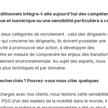
aditionnels intègre-t-elle aujourd’hui des compéte
ique et numérique ou une sensibilité particulière à c
deux catégories de recrutement : celui des dirigeants 
e qui concerne les dirigeants, ils doivent posséder une
apacité à promouvoir leur action, à développer des
t être en mesure de comprendre les enjeux des transitio
alement environnementale. Au sujet des experts, nous
plus techniques et par domaine.
 recherchés ? Pouvez-vous nous citer quelques
arges avec nos clients, nous testons cette sensibilit
 PDG d’un des leaders de la mobilité dans le monde, il
ransitions numérique et environnementale a été un atout