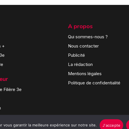
A propos
Qui sommes-nous ?
n +
Nous contacter
 3e
Publicité
3e
La rédaction
Mentions légales
teur
Politique de confidentialité
 Filière 3e
n
n
 vous garantir la meilleure expérience sur notre site.
J'accepte