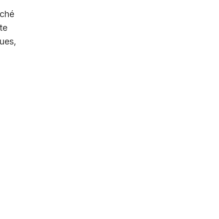
rché
te
ques,