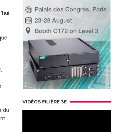
’hui
que
t
s
VIDÉOS FILIÈRE 3E
é du
ont