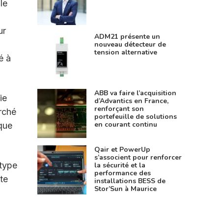
le
ur
ADM21 présente un
nouveau détecteur de
tension alternative
é à
ABB va faire l’acquisition
ie
d’Advantics en France,
renforçant son
rché
portefeuille de solutions
en courant continu
aque
Qair et PowerUp
s’associent pour renforcer
type
la sécurité et la
performance des
tte
installations BESS de
Stor’Sun à Maurice