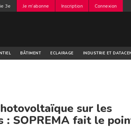
ie 3e
Je m’abonne
Inscription
Connexion
NTIEL
BÂTIMENT
ECLAIRAGE
INDUSTRIE ET DATACE
otovoltaïque sur les
s : SOPREMA fait le poin