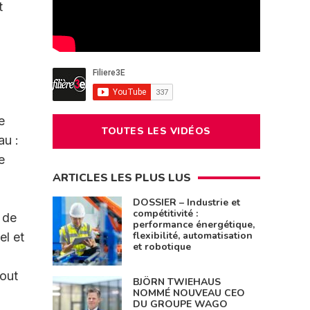
t
e
TOUTES LES VIDÉOS
au :
e
ARTICLES LES PLUS LUS
DOSSIER – Industrie et
compétitivité :
 de
performance énergétique,
flexibilité, automatisation
el et
et robotique
tout
BJÖRN TWIEHAUS
NOMMÉ NOUVEAU CEO
DU GROUPE WAGO