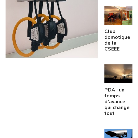
S
INSCRIT
Club
S
domotique
de la
CSEEE
PDA : un
temps
d’avance
qui change
tout