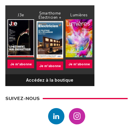
Smarthome
J3e
Lumières
Électricien +
Je m'abonne
Je m'abonne
Je m'abonne
Accédez à la boutique
SUIVEZ-NOUS