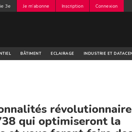
ie 3e
Je m’abonne
Inscription
Connexion
NTIEL
BÂTIMENT
ECLAIRAGE
INDUSTRIE ET DATACE
onnalités révolutionnaire
38 qui optimiseront la