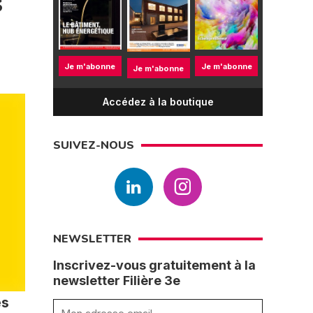
s
Je m'abonne
Je m'abonne
Je m'abonne
Accédez à la boutique
SUIVEZ-NOUS
NEWSLETTER
Inscrivez-vous gratuitement à la
newsletter Filière 3e
és