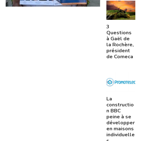
S
INSCRIT
3
S
Questions
à Gaël de
la Rochère,
président
de Comeca
La
constructio
n BBC
peine à se
développer
en maisons
individuelle
s