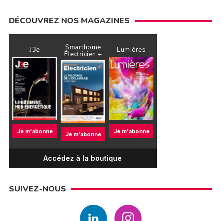
DÉCOUVREZ NOS MAGAZINES
Smarthome
J3e
Lumières
Électricien +
Je m'abonne
Je m'abonne
Je m'abonne
Accédez à la boutique
SUIVEZ-NOUS