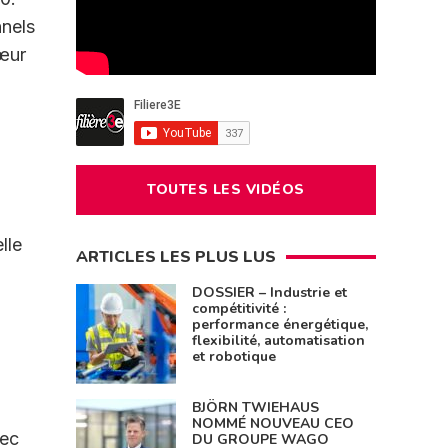
nnels
cœur
TOUTES LES VIDÉOS
lle
ARTICLES LES PLUS LUS
DOSSIER – Industrie et
compétitivité :
performance énergétique,
flexibilité, automatisation
et robotique
BJÖRN TWIEHAUS
NOMMÉ NOUVEAU CEO
vec
DU GROUPE WAGO