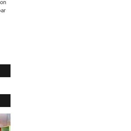
ion
par