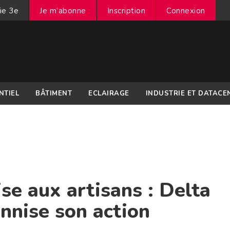
ie 3e
Je m’abonne
Inscription
Connexion
NTIEL
BÂTIMENT
ECLAIRAGE
INDUSTRIE ET DATACE
ise aux artisans : Delta
ennise son action