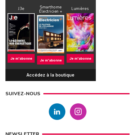
Smarthome
J3e
Lumières
Électricien +
Je m'abonne
Je m'abonne
Je m'abonne
Accédez à la boutique
SUIVEZ-NOUS
NEWSLETTER