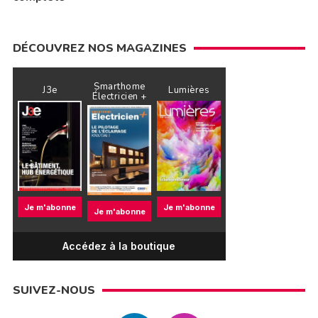
DÉCOUVREZ NOS MAGAZINES
Smarthome
J3e
Lumières
Électricien +
Je m'abonne
Je m'abonne
Je m'abonne
Accédez à la boutique
SUIVEZ-NOUS