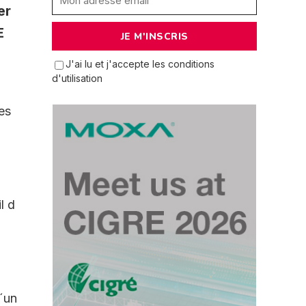
er
E
J'ai lu et j'accepte les conditions
d'utilisation
es
l d
´un