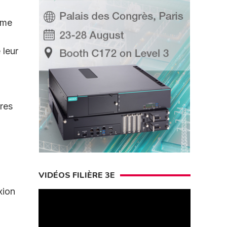
rme
 leur
ires
VIDÉOS FILIÈRE 3E
xion