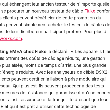
s qui échangent leur ancien testeur de n´importe quelle
 se procurer un nouveau testeur de câble
Fluke
confo
s clients peuvent bénéficier de cette promotion du
ts peuvent simplement acheter le testeur de câbles de
s de leur distributeur participant préféré. Pour plus d
tworks.com
.
eting EMEA chez Fluke,
a déclaré : « Les appareils fila
ils offrent des coûts de câblage réduits, une gestion
e plus aisée, moins de temps d´arrêt, une plus grande
n d´énergie réduite. Avec les analyseurs de câble DSX2-
clients peuvent certifier la liaison à prise modulaire qui
seau. Qui plus est, ils peuvent procéder à des tests
 mesures de résistance qui garantissent qu’une conne
ont ainsi l´assurance et la tranquillité d´esprit que leur
t qu´il est prêt à utiliser cette technologie de