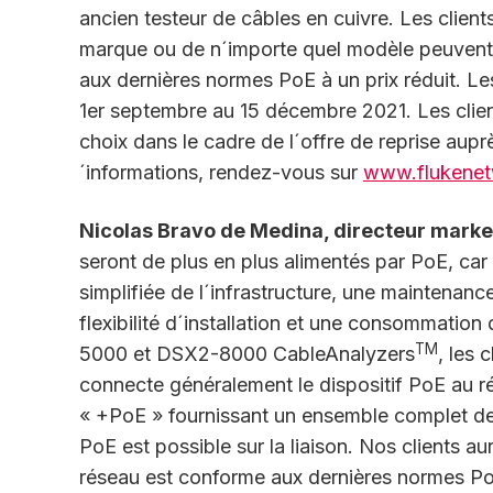
ancien testeur de câbles en cuivre. Les client
marque ou de n´importe quel modèle peuvent
aux dernières normes PoE à un prix réduit. Le
1er septembre au 15 décembre 2021. Les clien
choix dans le cadre de l´offre de reprise auprè
´informations, rendez-vous sur
www.flukene
Nicolas Bravo de Medina, directeur mark
seront de plus en plus alimentés par PoE, car 
simplifiée de l´infrastructure, une maintenanc
flexibilité d´installation et une consommatio
TM
5000 et DSX2-8000 CableAnalyzers
, les 
connecte généralement le dispositif PoE au ré
« +PoE » fournissant un ensemble complet de
PoE est possible sur la liaison. Nos clients aur
réseau est conforme aux dernières normes PoE e