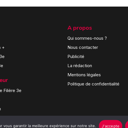
A propos
Qui sommes-nous ?
n +
Nous contacter
 3e
Publicité
3e
La rédaction
Mentions légales
teur
Politique de confidentialité
 Filière 3e
n
n
 vous garantir la meilleure expérience sur notre site.
J'accepte