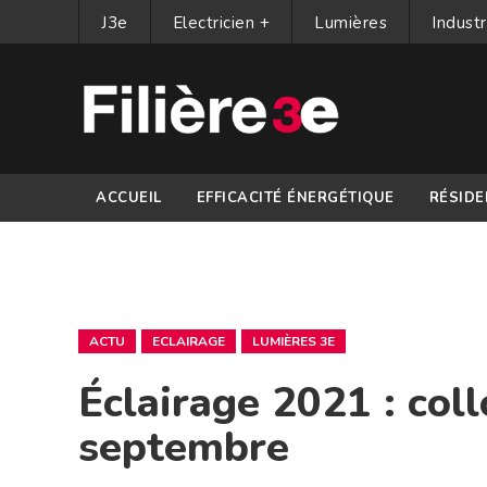
J3e
Electricien +
Lumières
Industr
ACCUEIL
EFFICACITÉ ÉNERGÉTIQUE
RÉSIDE
PARTENAIRES
ACTU
ECLAIRAGE
LUMIÈRES 3E
Éclairage 2021 : col
septembre