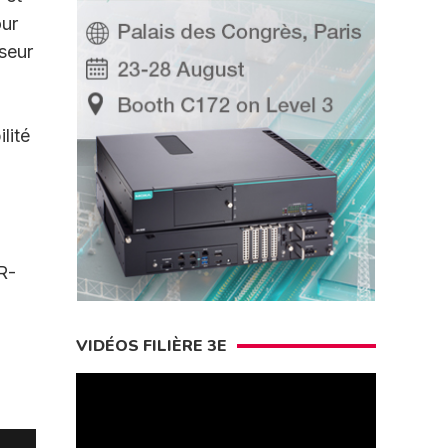
our
sseur
lité
 R-
VIDÉOS FILIÈRE 3E