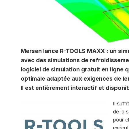
Mersen lance R-TOOLS MAXX : un simul
avec des simulations de refroidissem
logiciel de simulation gratuit en ligne 
optimale adaptée aux exigences de leur
Il est entièrement interactif et disponi
Il suff
de la s
pour ch
exécute