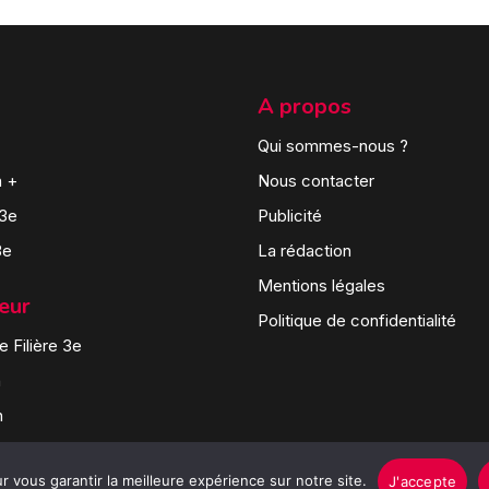
A propos
Qui sommes-nous ?
n +
Nous contacter
 3e
Publicité
3e
La rédaction
Mentions légales
teur
Politique de confidentialité
 Filière 3e
n
n
 vous garantir la meilleure expérience sur notre site.
J'accepte