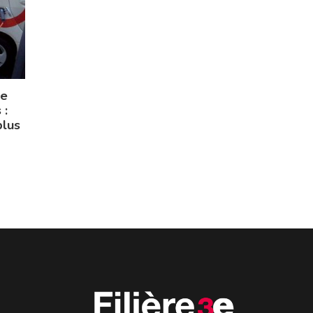
ge
 :
plus