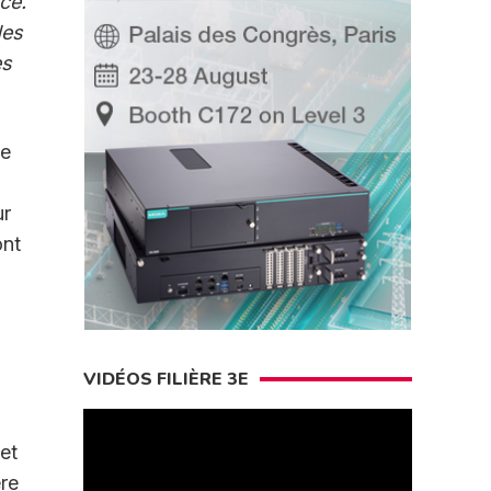
ce.
des
es
de
ur
ont
VIDÉOS FILIÈRE 3E
et
ère