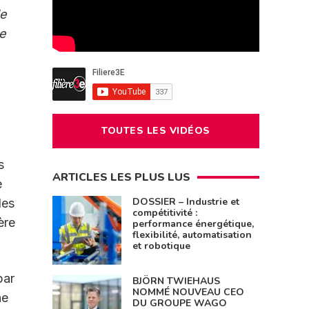
de
e
TOUTES LES VIDÉOS
s
ARTICLES LES PLUS LUS
e
DOSSIER – Industrie et
des
compétitivité :
ère
performance énergétique,
flexibilité, automatisation
et robotique
par
BJÖRN TWIEHAUS
NOMMÉ NOUVEAU CEO
ne
DU GROUPE WAGO