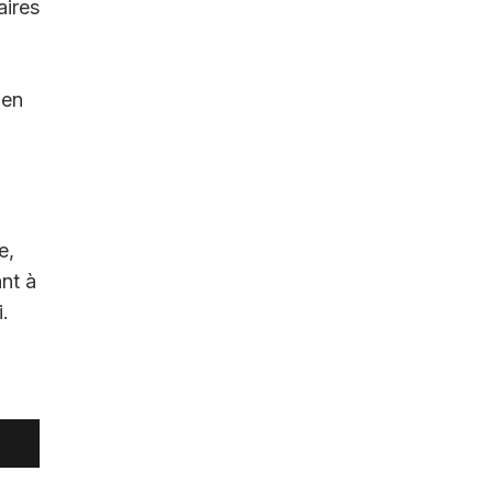
aires
 en
e,
nt à
.