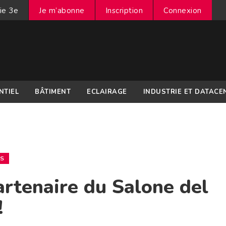
ie 3e
Je m’abonne
Inscription
Connexion
NTIEL
BÂTIMENT
ECLAIRAGE
INDUSTRIE ET DATACE
ES
rtenaire du Salone del
!