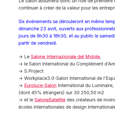
Le Salon assumera donc un rôle de première im
continuer à créer de la valeur pour les entrepri
Six événements se dérouleront en même temps 
dimanche 23 avril, ouverts aux professionnels
jours de 9h30 à 18h30, et au public le samedi 
partir de vendredi.
-> Le
Salone Internazionale del Mobile
,
-> le Salon International du Complément d’A
-> S.Project
-> Workplace3.0-Salon International de l’Esp
->
Euroluce-Salon
International du Luminaire,
(dont 45% étrangers) sur 30 250,50 m2
-> et le
SaloneSatellite
des créateurs de moins
écoles internationales de design internationa