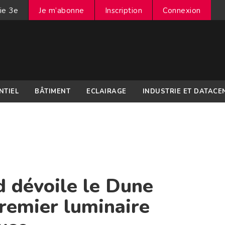
ie 3e
Je m’abonne
Inscription
Connexion
NTIEL
BÂTIMENT
ECLAIRAGE
INDUSTRIE ET DATACE
d dévoile le Dune
remier luminaire