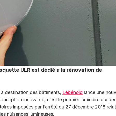
squette ULR est dédié à la rénovation de
l à destination des bâtiments,
Lébénoïd
lance une nouv
nception innovante, c’est le premier luminaire qui pe
toires imposées par l’arrêté du 27 décembre 2018 relat
n des nuisances lumineuses.