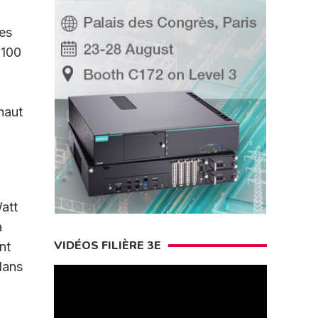
des
 100
haut
att
a
VIDÉOS FILIÈRE 3E
nt
dans