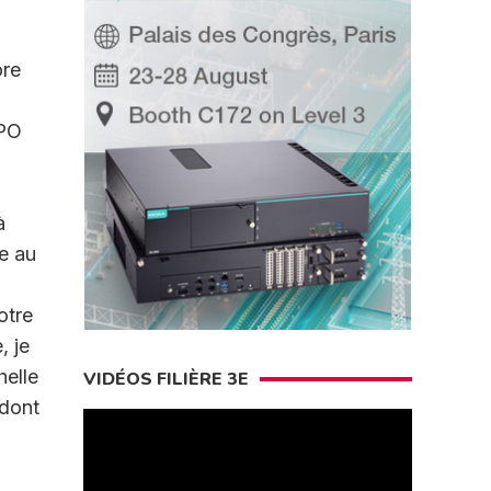
ore
XPO
à
ée au
otre
, je
helle
VIDÉOS FILIÈRE 3E
 dont