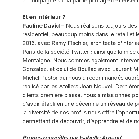
accompagne sur la partie pilotage de l’ensembl
Et en intérieur ?
Pauline David
– Nous réalisons toujours des 
résidentiel, beaucoup moins dans le retail et l
2016, avec Ramy Fischler, architecte d’intérie
Paris de la société Twitter ; ainsi que la m
Montaigne. Nous sommes également intervenus
Gonzalez, et celui de Bouliac avec Laurent 
Michel Pastor qui nous a recommandés auprès
réalisé par les Ateliers Jean Nouvel. Dernièr
clients première classe, nous a missionnés p
d’avoir établi en une décennie un réseau de par
la diversité de nos profils nous offre l’oppor
permettant de découvrir, d’apprendre et de no
Propos recueillis par Isabelle Arnaud