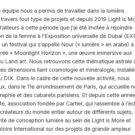
équipe nous a permis de travailler dans la lumière
à travers tout type de projets et depuis 2019 Light is M
ailleurs à cette période que j’ai été invitée à rejoindre
llon de la femme à l’Exposition universelle de Dubaï (E
 un festival qui s’appelle Nour (« lumière » en arabe) à
i créé « Moonlight Horizon », une œuvre immersive aux
t du Land art. Nous retrouvons cette thématique astrale 
ites dimensions liant cosmologie et minéralogie, install
du DIX. Dans le cadre de cette nouvelle activité, nous
x, dans le 11e arrondissement de Paris, qui accueille n
graphie et des cabarets parisiens. Et depuis cette année
, association fondée par Cartier, qui rassemble à l’éc
 créateurs du monde entier autour de différents sujets,
vité de conception lumière au sein de Light is More et
oire International sur des projets de grande ampleur