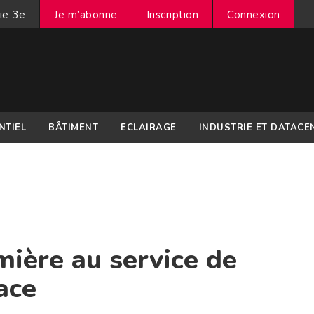
ie 3e
Je m’abonne
Inscription
Connexion
NTIEL
BÂTIMENT
ECLAIRAGE
INDUSTRIE ET DATACE
mière au service de
ace