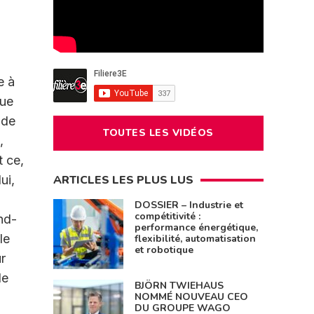
e à
que
ide
TOUTES LES VIDÉOS
,
t ce,
ARTICLES LES PLUS LUS
ui,
DOSSIER – Industrie et
compétitivité :
nd-
performance énergétique,
le
flexibilité, automatisation
et robotique
r
de
BJÖRN TWIEHAUS
NOMMÉ NOUVEAU CEO
DU GROUPE WAGO