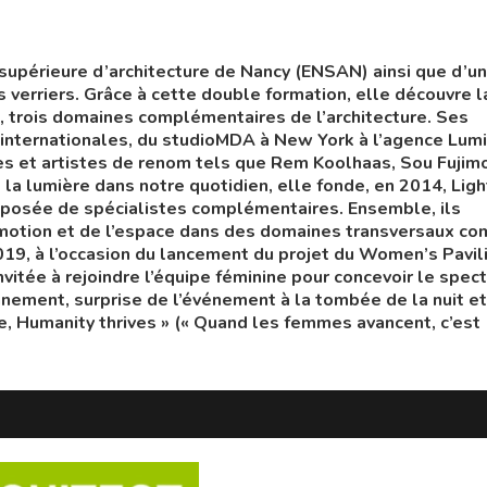
 supérieure d’architecture de Nancy (ENSAN) ainsi que d’un
s verriers. Grâce à cette double formation, elle découvre l
e, trois domaines complémentaires de l’architecture. Ses
 internationales, du studioMDA à New York à l’agence Lum
tes et artistes de renom tels que Rem Koolhaas, Sou Fujim
la lumière dans notre quotidien, elle fonde, en 2014, Ligh
mposée de spécialistes complémentaires. Ensemble, ils
’émotion et de l’espace dans des domaines transversaux c
2019, à l’occasion du lancement du projet du Women’s Pavil
nvitée à rejoindre l’équipe féminine pour concevoir le spec
nnement, surprise de l’événement à la tombée de la nuit et
, Humanity thrives » (« Quand les femmes avancent, c’est