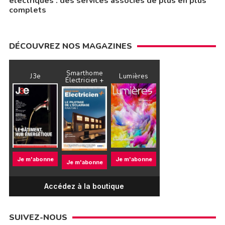
électriques : des services associés de plus en plus
complets
DÉCOUVREZ NOS MAGAZINES
Smarthome
J3e
Lumières
Électricien +
Je m'abonne
Je m'abonne
Je m'abonne
Accédez à la boutique
SUIVEZ-NOUS