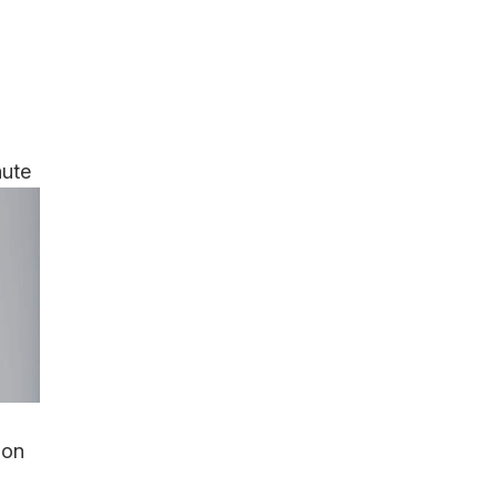
ute
ion