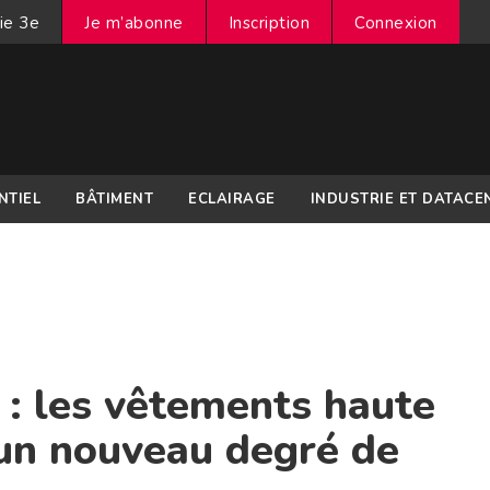
ie 3e
Je m’abonne
Inscription
Connexion
NTIEL
BÂTIMENT
ECLAIRAGE
INDUSTRIE ET DATACE
l : les vêtements haute
t un nouveau degré de