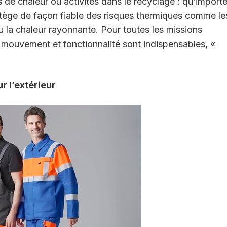
s de chaleur ou activités dans le recyclage :
qu’import
rotège de façon fiable des risques
thermiques comme le
u la chaleur
rayonnante. Pour toutes les missions
e
mouvement et fonctionnalité sont indispensables, «
r l’extérieur